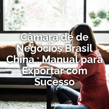
Câmara de de
Negócios Brasil
China : Manual para
Exportar com
Sucesso